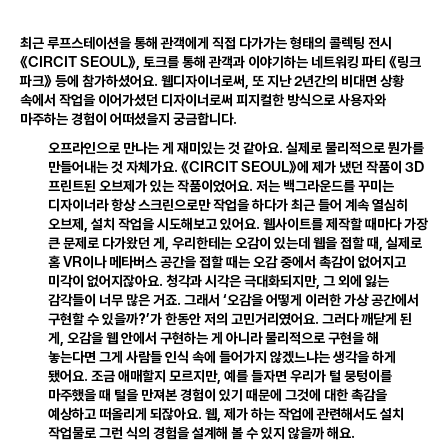
최근 루프스테이션을 통해 관객에게 직접 다가가는 형태의 콜렉팅 전시
CIRCIT
SEOUL
《
》
,
토크를 통해 관객과 이야기하는 네트워킹 파티 《링크
2
파크》 등에 참가하셨어요
.
웹디자이너로써
,
또 지난
년간의 비대면 상황
속에서 작업을 이어가셨던 디자이너로써 피지컬한 방식으로 사용자와
마주하는 경험이 어떠셨을지 궁금합니다
.
오프라인으로 만나는 게 재미있는 것 같아요
.
실제로 물리적으로 뭔가를
CIRCIT
SEOUL
3
D
만들어내는 것 자체가요
.
《
》에 제가 냈던 작품이
프린트된 오브제가 있는 작품이었어요
.
저는 백그라운드를 꾸미는
디자이너라 항상 스크린으로만 작업을 하다가 최근 들어 계속 열심히
오브제
,
설치 작업을 시도해보고 있어요
.
웹사이트를 제작할 때마다 가장
큰 문제로 다가왔던 게
,
우리한테는 오감이 있는데 웹을 접할 때
,
실제로
VR
홈
이나 메타버스 공간을 접할 때는 오감 중에서 촉감이 없어지고
미각이 없어지잖아요
.
청각과 시각은 극대화되지만
,
그 외에 잃는
감각들이 너무 많은 거죠
.
그래서 ‘오감을 어떻게 이러한 가상 공간에서
구현할 수 있을까?’가 한동안 저의 고민거리였어요
.
그러다 깨닫게 된
게
,
오감을 웹 안에서 구현하는 게 아니라 물리적으로 구현을 해
놓는다면 그게 사람들 인식 속에 들어가지 않겠느냐는 생각을 하게
됐어요
.
조금 애매할지 모르지만
,
예를 들자면 우리가 털 뭉텅이를
마주했을 때 털을 만져본 경험이 있기 때문에 그것에 대한 촉감을
예상하고 떠올리게 되잖아요
.
웹
,
제가 하는 작업에 관련해서도 설치
작업물로 그런 식의 경험을 설계해 볼 수 있지 않을까 해요
.