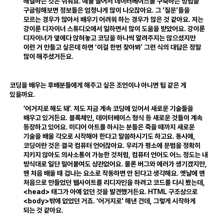
해결하는 것은 쉬워요
.
예를 들어서 데이터베이스를 구축하는 방법을
구글링해보면 정보들은 엄청나게 많이 나오잖아요
.
그 ‘질문’들을
모르는 경우가 많아서 배우기 어려워 하는 경우가 많은 것 같아요
.
저는
강이룬 디자이너 스튜디오에서 일하면서 많이 도움을 받았어요
.
강이룬
디자이너가 옆에다 앉혀놓고 코딩을 하나씩 알려주지는 않으셨지만
이런 거 만들고 싶은데 하면 ‘이걸 한번 찾아봐’ 그런 식의 대답은 정말
많이 해주셨거든요
.
코딩을 배우는 후배분들에게 해주고 싶은 조언이나 아니면 팁 같은 게
있을까요
.
‘어거지로 해도 돼’
.
저도 지금 계속 코딩에 있어서 새로운 기술들을
배우고 있거든요
.
블록체인
,
데이터베이스 형식 등 새로운 것들이 계속
등장하고 있어요
.
미디어 아트를 하시는 분들은 죽을 때까지 새로운
기술을 배울 각오로 시작해야 한다고 말씀하시기도 하고요
.
동시에
,
코딩이란 것은 결국 컴퓨터 언어잖아요
.
우리가 평소에 문법을 정확히
지키지 않아도 의사소통이 가능한 것처럼
,
컴퓨터 언어도 어느 정도는 내
방식대로 일단 밀어붙여도 상관없어요
.
물론 버그와 에러가 생기겠지만
,
맨 처음 배울 때 겁나는 요소로 작동하면 안 된다고 생각해요
.
옛날에 맨
처음으로 만들었던 웹사이트를 리디자인을 하려고 코드를 다시 봤는데
,
HTML
<
head
>
태그가 아예 없던 것을 발견했거든요
.
구조상으로
<
body
>
밖에 없었던 거죠
.
‘어거지로' 해낸 건데
,
그렇게 시작하게
되는 것 같아요
.