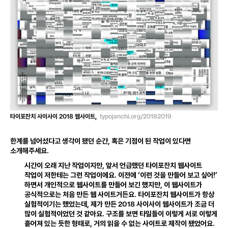
2018
typojanchi
.
org
/
20182019
타이포잔치 사이사이
웹사이트
,
한계를 넘어섰다고 생각이 됐던 순간
,
혹은 기점이 된 작업이 있다면
소개해주세요
.
시간이 오래 지난 작업이지만
,
앞서 언급했던 타이포잔치 웹사이트
작업이 저한테는 그런 작업이에요
.
이전에 ‘이런 것을 만들어 보고 싶어!’
하면서 개인적으로 웹사이트를 만들어 보긴 했지만
,
이 웹사이트가
공식적으로는 처음 만든 웹 사이트거든요
.
타이포잔치 웹사이트가 항상
2018
실험적이기는 했었는데
,
제가 만든
사이사이 웹사이트가 조금 더
많이 실험적이었던 것 같아요
.
구조를 보면 타일들이 이렇게 서로 이렇게
흩어져 있는 듯한 형태로
,
거의 읽을 수 없는 사이트로 제작이 됐었어요
.