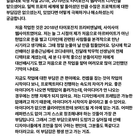
2018
2019
말씀대로 학생 시절
,
년도 타이포잔치 웹사이트 디자인을
맡으셨어요
.
일찍 프로의 세계에 발 들이셨던 만큼 수많은 프로젝트에 대한
부담감은 없으셨는지
,
있었다면 어떻게 극복하거나 해소하셨는지
궁금합니다
.
2018
처음 작업한 것은
년 타이포잔치 프리비엔날레
,
사이사이
웹사이트였어요
.
저는 늘 그 시점이 제가 처음으로 아르바이트가 아닌
현업으로 돈을 벌고 디자인에 관련된 사람들을 본격적으로 만난
시기라고 생각해요
.
그때 정말 눈물이 날 만큼 힘들었어요
.
당시에 학교
선배이신 윤충근님께서 코디네이터
,
진달래 박우혁 선생님이 전체
디렉터로 계셨는데
,
세 분 다 무척 좋으신 분들이지만 저에게
대선배시기도 했고 처음으로 큰 작업을 맡아 여러모로 많이 고민했던
기억이 나네요
.
지금도 작업에 대한 부담은 큰 편이에요
.
컨셉을 잡는 것이 작업의
시작이다 보니
,
프로젝트마다 진행하는 속도의 차이가 커요
.
좋은
아이디어가 나오면 막힘없이 흘러가는데
,
아이디어가 안 나오는
경우에는 진행 자체가 되지 않아요
.
저는 디자인에서의 프레임은 가능한
없애려고 하기 때문에
,
아이디어가 시작이자 끝이라고 볼 수 있어요
.
아이디어가 없으면 클라이언트한테 보여드릴 게 아예 없는 거죠
.
어떠한
레퍼런스도 없이 그저 스스로 창조해내야 하는 것들이 가장 큰
부담입니다
.
그래서 그런 부담으로부터 도망가고 싶어질 때 선배
디자이너들에게 조언을 많이 구하는 편인데
,
그분들도 똑같다고
하더라고요
.
이 부담감은 평생 안고 가는 거죠
.