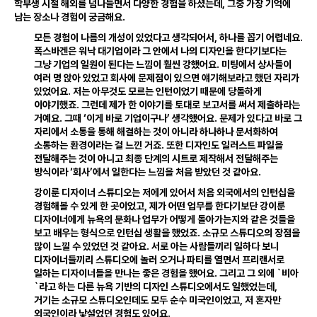
학부생 시절 해외를 넘나들면서 다양한 경험을 하셨는데
,
그중 가장 기억에
남는 장소나 경험이 궁금해요
.
모든 경험이 나름의 개성이 있었다고 생각되어서
,
하나를 꼽기 어렵네요
.
폭스바겐은 워낙 대기업이라 그 안에서 나의 디자인을 한다기보다는
그냥 기업의 일원이 된다는 느낌이 훨씬 강했어요
.
미팅에서 상사들이
여러 명 앉아 있었고 회사에 문제점이 있으면 얘기해보라고 했던 자리가
있었어요
.
저는 아무것도 모르는 인턴이었기 때문에 당돌하게
이야기했죠
.
그런데 제가 한 이야기를 토대로 보고서를 써서 제출하라는
거예요
.
그때 ‘이게 바로 기업이구나’ 생각했어요
.
문제가 있다고 바로 그
자리에서 소통을 통해 해결하는 것이 아니라 하나하나 문서화하여
소통하는 환경이라는 걸 느낀 거죠
.
또한 디자인도 일러스트 파일을
전달해주는 것이 아니고 최종 단계의 시트로 제작해서 전달해주는
방식이라 ‘회사’에서 일한다는 느낌을 처음 받았던 것 같아요
.
강이룬 디자이너 스튜디오는 저에게 있어서 처음 외국에서의 인턴십을
경험해볼 수 있게 한 곳이었고
,
제가 어떤 업무를 한다기보단 강이룬
디자이너에게 뉴욕의 문화나 업무가 어떻게 돌아가는지와 같은 것들을
보고 배우는 형식으로 인턴십 생활을 했었죠
.
소규모 스튜디오의 장점을
많이 느낄 수 있었던 것 같아요
.
서로 아는 사람들끼리 일하다 보니
디자이너들끼리 스튜디오에 놀러 오거나 파티를 열면서 프리랜서로
일하는 디자이너들을 만나는 좋은 경험을 했어요
.
그리고 그 외에 `비아
`라고 하는 다른 뉴욕 기반의 디자인 스튜디오에서도 일했었는데
,
거기는 소규모 스튜디오인데도 모두 순수 미국인이었고
,
저 혼자만
외국인이라 낯설었던 경험도 있어요
.