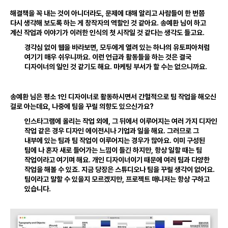
해결책을 꼭 내는 것이 아니더라도
,
문제에 대해 알리고 사람들이 한 번쯤
다시 생각해 보도록 하는 게 창작자의 역할인 것 같아요
.
송예환 님이 하고
계신 작업과 이야기가 이러한 인식의 첫 시작일 것 같다는 생각도 들고요
.
경각심 없이 웹을 바라보면
,
모두에게 열려 있는 하나의 유토피아처럼
여기기 매우 쉬우니까요
.
이런 언급과 활동들을 하는 것은 결국
디자이너의 일인 것 같기도 해요
.
마케팅 부서가 할 수는 없으니까요
.
1
송예환 님은 평소
인 디자이너로 활동하시면서 간헐적으로 팀 작업을 해오신
걸로 아는데요
,
나중에 팀을 꾸릴 의향도 있으신가요?
인스타그램에 올리는 작업 외에
,
그 뒤에서 이루어지는 여러 가지 디자인
작업 같은 경우 디자인 에이전시나 기업과 일을 해요
.
그러므로 그
내부에 있는 팀과 팀 작업이 이루어지는 경우가 많아요
.
이미 구성된
팀에 나 혼자 새로 들어가는 느낌이 들긴 하지만
,
항상 일할 때는 팀
작업이라고 여기며 해요
.
개인 디자이너이기 때문에 여러 팀과 다양한
작업을 해볼 수 있죠
.
지금 당장은 스튜디오나 팀을 꾸릴 생각이 없어요
.
팀이라고 말할 수 있을지 모르겠지만
,
프로젝트 매니저는 항상 구하고
있습니다
.