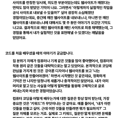
사이트를 런칭한 당시에
,
의도한 부분이었는데도 웹사이트가 깨졌다는
연락도 많이 받았던 기억이 나요
.
그러면서 ‘이렇게까지 실험적인 작업을
공식 사이트로 내보낼 수 있을까?’ 싶어 굉장히 소심해졌던
경험이었는데요
,
중간에 깨진 웹사이트를 내보내느냐
,
아니면 안 깨진
웹사이트를 내보내느냐에 대해서도 몇 주 동안 이야기가 오갔던 기억도
나고요
.
결과적으로 깨진 웹사이트를 메인 사이트로 최종 채택했는데
,
그
경험을 통해서 내가 실험적인 것을 표현해낼 수 있겠다는 깨달음을
얻었어요
.
코드를 처음 배우셨을 때의 이야기가 궁금합니다
.
집 분위기 자체가 컴퓨터나 기계 같은 것들을 많이 좋아했어서
,
컴퓨터의
작동 원리 같은 것들을 대략적으로는 알고 있었어요
.
본격적으로 코딩에
관심을 가지게 된 것은 강이룬 디자이너 웹사이트를 보고 ‘나는
웹사이트를 만들어야겠어
.
’ 하면서 시작했던 것 같은데요
,
정확하게
기억은 안 나지만 엄청나게 새롭거나 충격적이진 않았어요
.
내가 이미
머리로 알고 있는 사실을 어떻게 알파벳을 활용해 구체적으로 글로
써내는지와 비슷한 경험이었습니다
.
컴퓨터 코딩을 어떻게 배우는가에 대한 질문은 항상 많이 받는데
,
가장
중요한 것은 ‘키워드'가 무엇이냐는 것 같아요
.
예를 들어서
,
‘내가 이런
것들을 만들고 싶어
.
근데 이런 것들을 만들려면 뭐가 필요하지?’ 그
질문 자체를 모르는 거죠
.
실제로 그 키워드
,
질문만 알게 된다면 문제를