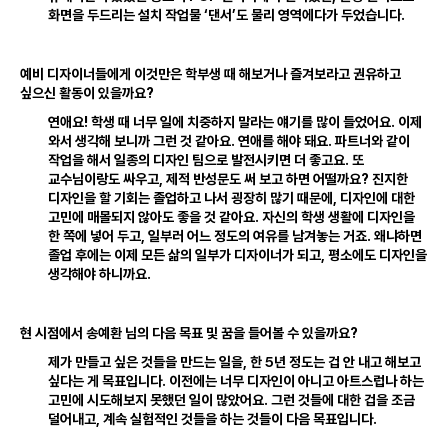
화면을 두드리는 설치 작업물 ‘댄서’도 물리 영역에다가 두었습니다
.
예비 디자이너들에게 이것만은 학부생 때 해보거나 즐겨보라고 권유하고
싶으신 활동이 있을까요?
연애요! 학생 때 너무 일에 치중하지 말라는 얘기를 많이 들었어요
.
이제
와서 생각해 보니까 그런 것 같아요
.
연애를 해야 돼요
.
파트너와 같이
작업을 해서 일종의 디자인 팀으로 발전시키면 더 좋고요
.
또
교수님이랑도 싸우고
,
제적 반성문도 써 보고 하면 어떨까요? 진지한
디자인을 할 기회는 졸업하고 나서 굉장히 많기 때문에
,
디자인에 대한
고민에 매몰되지 않아도 좋을 것 같아요
.
자신의 학생 생활에 디자인을
한 쪽에 넣어 두고
,
일부러 어느 정도의 여유를 남겨놓는 거죠
.
왜냐하면
졸업 후에는 이제 모든 삶의 일부가 디자이너가 되고
,
평소에도 디자인을
생각해야 하니까요
.
현 시점에서 송예환 님의 다음 목표 및 꿈을 들어볼 수 있을까요?
5
제가 만들고 싶은 것들을 만드는 일을
,
한
년 정도는 겁 안 내고 해보고
싶다는 게 목표입니다
.
이전에는 너무 디자인이 아니고 아트스럽나 하는
고민에 시도해보지 못했던 일이 많았어요
.
그런 것들에 대한 겁을 조금
덜어내고
,
계속 실험적인 것들을 하는 것들이 다음 목표입니다
.