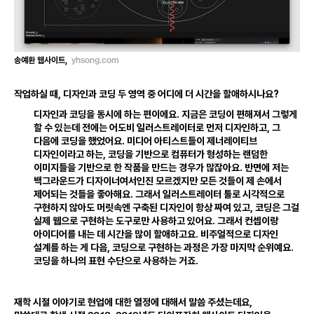
yhsong
.
com
송예환 웹사이트
,
작업하실 때
,
디자인과 코딩 두 영역 중 어디에 더 시간을 할애하시나요?
디자인과 코딩을 동시에 하는 편이에요
.
지금은 코딩이 편해져서 그렇게
할 수 있는데 전에는 어도비 일러스트레이터로 먼저 디자인하고
,
그
다음에 코딩을 했었어요
.
미디어 아티스트들이 제너레이티브
디자인이라고 하는
,
코딩을 기반으로 컴퓨터가 형성하는 랜덤한
이미지들을 기반으로 한 작품을 만드는 경우가 많잖아요
.
반면에 저는
백그라운드가 디자이너여서인진 모르겠지만 모든 것들이 제 손에서
제어되는 것들을 좋아해요
.
그래서 일러스트레이터 툴로 시각적으로
구현하지 않아도 머릿속엔 구축된 디자인이 항상 짜여 있고
,
코딩은 그걸
실제 웹으로 구현하는 도구로만 사용하고 있어요
.
그래서 컨셉이랑
아이디어를 내는 데 시간을 많이 할애하고요
.
비주얼적으로 디자인
설계를 하는 게 다음
,
코딩으로 구현하는 과정은 가장 마지막 순위예요
.
코딩을 하나의 표현 수단으로 사용하는 거죠
.
재학 시절 이야기로 현업에 대한 열정에 대해서 말씀 주셨는데요
,