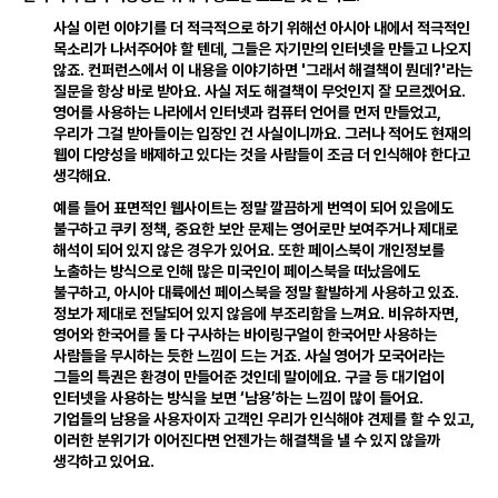
사실 이런 이야기를 더 적극적으로 하기 위해선 아시아 내에서 적극적인
목소리가 나서주어야 할 텐데
,
그들은 자기만의 인터넷을 만들고 나오지
않죠
.
컨퍼런스에서 이 내용을 이야기하면 '그래서 해결책이 뭔데?'라는
질문을 항상 바로 받아요
.
사실 저도 해결책이 무엇인지 잘 모르겠어요
.
영어를 사용하는 나라에서 인터넷과 컴퓨터 언어를 먼저 만들었고
,
우리가 그걸 받아들이는 입장인 건 사실이니까요
.
그러나 적어도 현재의
웹이 다양성을 배제하고 있다는 것을 사람들이 조금 더 인식해야 한다고
생각해요
.
예를 들어 표면적인 웹사이트는 정말 깔끔하게 번역이 되어 있음에도
불구하고 쿠키 정책
,
중요한 보안 문제는 영어로만 보여주거나 제대로
해석이 되어 있지 않은 경우가 있어요
.
또한 페이스북이 개인정보를
노출하는 방식으로 인해 많은 미국인이 페이스북을 떠났음에도
불구하고
,
아시아 대륙에선 페이스북을 정말 활발하게 사용하고 있죠
.
정보가 제대로 전달되어 있지 않음에 부조리함을 느껴요
.
비유하자면
,
영어와 한국어를 둘 다 구사하는 바이링구얼이 한국어만 사용하는
사람들을 무시하는 듯한 느낌이 드는 거죠
.
사실 영어가 모국어라는
그들의 특권은 환경이 만들어준 것인데 말이에요
.
구글 등 대기업이
인터넷을 사용하는 방식을 보면 ‘남용’하는 느낌이 많이 들어요
.
기업들의 남용을 사용자이자 고객인 우리가 인식해야 견제를 할 수 있고
,
이러한 분위기가 이어진다면 언젠가는 해결책을 낼 수 있지 않을까
생각하고 있어요
.