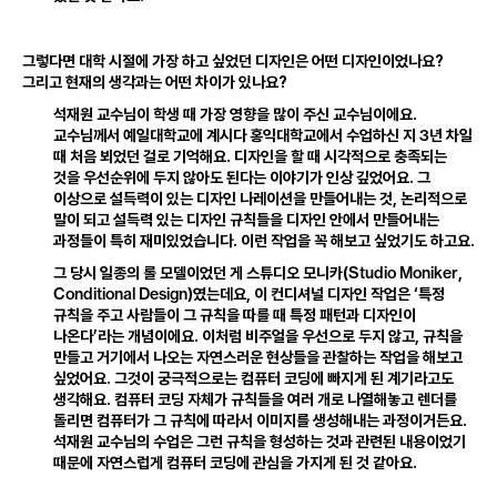
그렇다면 대학 시절에 가장 하고 싶었던 디자인은 어떤 디자인이었나요?
그리고 현재의 생각과는 어떤 차이가 있나요?
석재원 교수님이 학생 때 가장 영향을 많이 주신 교수님이에요
.
3
교수님께서 예일대학교에 계시다 홍익대학교에서 수업하신 지
년 차일
때 처음 뵈었던 걸로 기억해요
.
디자인을 할 때 시각적으로 충족되는
것을 우선순위에 두지 않아도 된다는 이야기가 인상 깊었어요
.
그
이상으로 설득력이 있는 디자인 나레이션을 만들어내는 것
,
논리적으로
말이 되고 설득력 있는 디자인 규칙들을 디자인 안에서 만들어내는
과정들이 특히 재미있었습니다
.
이런 작업을 꼭 해보고 싶었기도 하고요
.
Studio
Moniker
그 당시 일종의 롤 모델이었던 게 스튜디오 모니카
(
,
Conditional
Design
)
였는데요
,
이 컨디셔널 디자인 작업은 ‘특정
규칙을 주고 사람들이 그 규칙을 따를 때 특정 패턴과 디자인이
나온다’라는 개념이에요
.
이처럼 비주얼을 우선으로 두지 않고
,
규칙을
만들고 거기에서 나오는 자연스러운 현상들을 관찰하는 작업을 해보고
싶었어요
.
그것이 궁극적으로는 컴퓨터 코딩에 빠지게 된 계기라고도
생각해요
.
컴퓨터 코딩 자체가 규칙들을 여러 개로 나열해놓고 렌더를
돌리면 컴퓨터가 그 규칙에 따라서 이미지를 생성해내는 과정이거든요
.
석재원 교수님의 수업은 그런 규칙을 형성하는 것과 관련된 내용이었기
때문에 자연스럽게 컴퓨터 코딩에 관심을 가지게 된 것 같아요
.