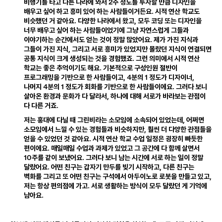
2
비행기를 타고 다른 나라에 와서
주 정도를 투자할 만큼 디자인을
배우고 싶어 하고 흥미 있어 하는 사람들이거든요
.
시적 연산 학교도
비슷했던 거 같아요
.
다양한 나라에서 왔고
,
모두 코딩 또는 디자인을
너무 배우고 싶어 하는 사람들이었기에 그냥 자연스럽게 그들과
이야기하는 순간에서도 얻는 것이 정말 많았어요
.
제가 가진 지식과
그들이 가진 지식
,
그리고 서로 흥미가 있었지만 몰랐던 지식이 연결되면
공통 지식이 크게 생성되는 것을 경험했죠
.
그런 의미에서 시적 연산
학교는 좋은 추억이기도 해요
.
기본적으로 구성인원 절반이
4
1
프로그래밍을 기반으로 한 사람들이고
,
분의
정도가 디자이너
,
4
1
나머지
분의
정도가 회화를 기반으로 한 사람들이에요
.
그러다 보니
살아온 환경과 문화가 다 달라서
,
하나에 대해 서로가 바라보는 관점이
다 다른 거죠
.
저는 홍대에 다닐 때 그린비라는 소모임에 소속되어 있었는데
,
어쩌면
소모임에서 느낄 수 있는 경험들과 비슷하지만
,
훨씬 더 다양한 관점들을
얻을 수 있었던 것 같아요
.
시적 연산 학교 수업 일정은 굉장히 빠듯한
편이에요
.
매일매일 수업과 과제가 있었고 그 공간에 다 함께 살면서
10
주를 같이 보냈어요
.
그러다 보니 남는 시간에 서로 하는 일이 정말
달랐어요
.
어떤 친구는 갑자기 만두를 빚기 시작하고
,
다른 친구는
벽화를 그리고 또 어떤 친구는 구석에서 아두이노로 로봇을 만들고 있고
,
저는 항상 편의점에 가고
.
서로 생활하는 방식이 모두 달랐던 게 기억에
남아요
.