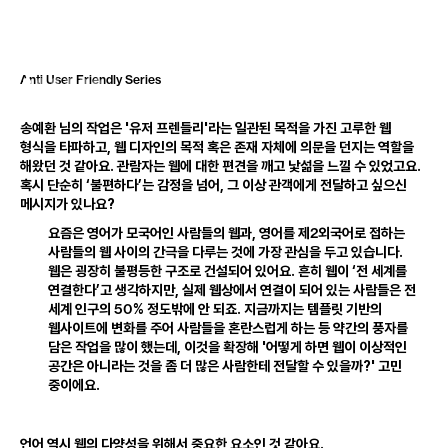
Anti
User
Friendly
Series
송예환 님의 작업은 '유저 프렌들리'라는 일관된 목적을 가진 고루한 웹
형식을 타파하고
,
웹 디자인의 목적 혹은 존재 자체에 의문을 던지는 역할을
해왔던 것 같아요
.
관람자는 웹에 대한 편견을 깨고 낯섦을 느낄 수 있었고요
.
혹시 단순히 ‘불편하다’는 감정을 넘어
,
그 이상 관객에게 전달하고 싶으신
메시지가 있나요?
2
요즘은 영어가 모국어인 사람들의 웹과
,
영어를 제
외국어로 접하는
사람들의 웹 사이의 간극을 다루는 것에 가장 관심을 두고 있습니다
.
웹은 굉장히 불평등한 구조로 건설되어 있어요
.
흔히 웹이 ‘전 세계를
연결한다’고 생각하지만
,
실제 웹상에서 연결이 되어 있는 사람들은 전
50
세계 인구의
%
정도밖에 안 되죠
.
지금까지는 템플릿 기반의
웹사이트에 변화를 주어 사람들을 혼란스럽게 하는 등 약간의 풍자를
담은 작업을 많이 했는데
,
이것을 확장해 '어떻게 하면 웹이 이상적인
공간은 아니라는 것을 좀 더 많은 사람한테 전달할 수 있을까?' 고민
중이에요
.
언어 역시 웹의 다양성을 위해서 중요한 요소인 것 같아요
.