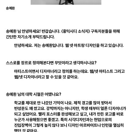
송예환
송예환 님 안녕하세요! 반갑습니다
.
〈홍익시디 소식지〉 구독자분들을 위해
간단한 자기소개 부탁드립니다
.
안녕하세요
.
저는 송예환입니다
.
웹 넷 아트랑 디자인을 하고 있습니다
.
스스로를 장르로 정의해본다면 무엇이라고 생각하시나요?
아티스트이면서 디자이너라고 정의를 하는데요
.
웹/넷 아티스트 그리고
웹/넷 디자이너라고 할 수 있을 것 같아요
.
송예환 님의 대학 시절은 어땠나요?
학교를 제대로 안 나갔던 기억이 나요
.
제적 경고를 많이 받아서
반성문도 꽤 썼고요
.
강박까지는 아니지만
,
학생 때부터 얼른 디자이너가
되고 싶었어요
.
빨리 포스터를 완성해보고 싶고
,
내가 만든 로고를 바로
누군가 사용해줬으면 좋겠고
.
특히 시각디자인과는 현업으로의
진입장벽이 그렇게 높지 않다 보니 디자인 아르바이트나 인턴을 열심히
했던 것 같아요
.