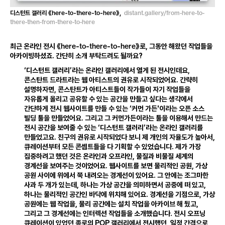
here
to
there
to
here
distant
.
gallery
/
from
-
here
-
to
-
디스턴트 갤러리 《
-
-
-
-
》
,
there
-
then
-
from
-
there
-
to
-
here
here
to
there
to
here
최근 온라인 전시 《
-
-
-
-
》로
,
그동안 해왔던 작업들을
아카이빙하셨죠
.
간단히 소개 부탁드려도 될까요?
‘디스턴트 갤러리’라는 온라인 갤러리에서 열게 된 전시인데요
,
콘스탄트 드라트라는 웹 아티스트의 권유로 시작되었어요
.
간략히
설명하자면
,
콘스탄트가 아티스트들이 작가들이 자기 작업들을
자유롭게 올리고 공유할 수 있는 공간을 만들고 싶다는 생각에서
간단하게 전시 웹사이트를 만들 수 있는 ‘커먼 가든'이라는 오픈 소스
빌딩 툴을 만들었어요
.
그리고 그 커먼가든이라는 툴을 이용해서 만드는
전시 공간을 보여줄 수 있는 ‘디스턴트 갤러리’라는 온라인 갤러리를
만들었고요
.
친구의 권유로 시작되었다 보니 제 개인의 자율도가 높아서
,
큐레이션부터 모든 콘셉트들을 다 기획할 수 있었습니다
.
제가 가장
집중하려고 했던 것은 온라인과 오프라인
,
물질과 비물질 세계의
경계선을 보여주는 것이었어요
.
웹사이트를 보면 물리적인 공원
,
가상
공원 사이에 위에서 쭉 내려오는 경계선이 있어요
.
그 안에는 조그마한
사과 두 개가 있는데
,
하나는 가상 공간을 의미하면서 공중에 떠 있고
,
하나는 물리적인 공간인 바닥에 위치해 있어요
.
경계선을 기점으로
,
가상
공원에는 웹 작업을
,
물리 공간에는 설치 작업을 아카이브 해 뒀고
,
그리고 그 경계선에는 인터렉션 작업들을 소개했습니다
.
전시 오프닝
POP
큐레이션이 있었던 종로의
갤러리에서 전시했던
,
일정 간격으로